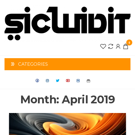
Skip
to
the
content
0
CATEGORIES
Month:
April 2019